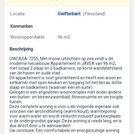
Locatie
:
Swifterbant
(Flevoland)
Kenmerken
Woonoppervlakte
: 96 m2
Beschrijving
UWCASA-7255, Met mooie uitzichten op zee vindt u dit
moderne nieuwbouw Appartement in JAVEA van 96 m2,
met totaal 2 slaap en 2 badkamers, op korte wandelafstand
van de haven en oude stad.
Dit appartement is oost georiënteerd en heeft een woon en
eetkamer met open keuken en toegang tot het terras, lichte
slaap en badkamers (waarvan één en suite).
Gelegen in een afgesloten wooncomplex met onder andere
een buiten- en binnenzwembad, fitnessruimte en verzorgde
tuinen.
Deze complete woning is voor u als volgende eigenaar ook
voorzien van airconditioning (warm/koud), warmtepomp
voor warm water en wordt verkocht inclusief parkeerplaats
in de ondergrondse garage. Deze woning is reeds leeg, en is
dus direct door u te aanvaarden!
Uw conclusie: Een comfortabele en energiezuinige woning