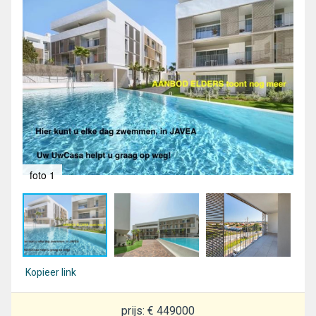
foto 1
fot
Kopieer link
prijs: € 449000