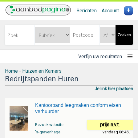
+
Berichten
Account
Zoeken
Verfijn uw resultaten
Home
-
Huizen en Kamers
Bedrijfspanden Huren
Je link hier plaatsen
Kantoorpand leegmaken conform eisen
verhuurder
prijs n.v.t.
Bezoek website
's-gravenhage
vandaag 06:45u