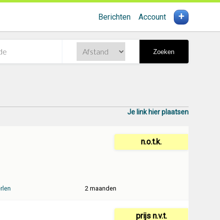
+
Berichten
Account
Zoeken
Je link hier plaatsen
n.o.t.k.
rlen
2 maanden
prijs n.v.t.