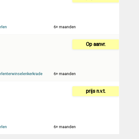
rlen
6+ maanden
Op aanvr.
rlenterwinselenkerkrade
6+ maanden
prijs n.v.t.
rlen
6+ maanden