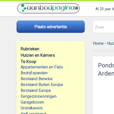
Al 25 jaar 
Plaats advertentie
Home
-
Hui
Rubrieken
Huizen en Kamers
Te Koop
Pondr
Appartementen en Flats
Arde
Bedrijfspanden
Bestaand Benelux
Bestaand Buiten Europa
Bestaand Europa
Eengezinswoningen
Garageboxen
Grondkavels
Half vrijstaand