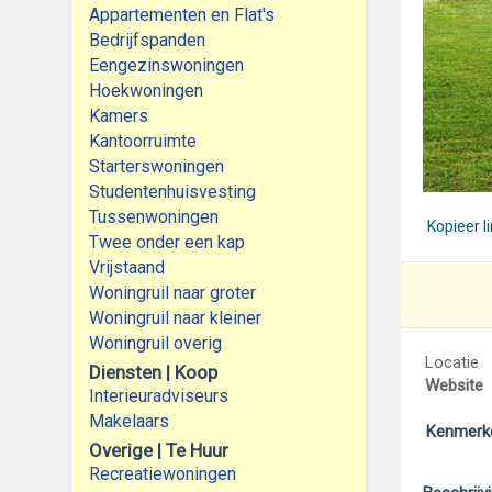
Appartementen en Flat's
Bedrijfspanden
Eengezinswoningen
Hoekwoningen
Kamers
Kantoorruimte
Starterswoningen
Studentenhuisvesting
Tussenwoningen
Kopieer l
Twee onder een kap
Vrijstaand
Woningruil naar groter
Woningruil naar kleiner
Woningruil overig
Locatie
Diensten | Koop
Website
Interieuradviseurs
Makelaars
Kenmerk
Overige | Te Huur
Recreatiewoningen