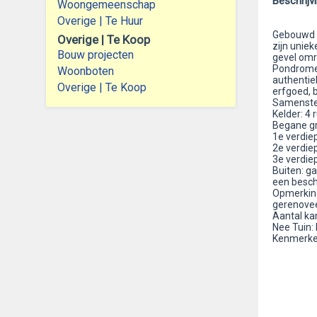
Beschrijv
Woongemeenschap
Overige | Te Huur
Gebouwd i
Overige | Te Koop
zijn unie
Bouw projecten
gevel omr
Pondrome,
Woonboten
authentiek
Overige | Te Koop
erfgoed, 
Samenstel
Kelder: 4
Begane gr
1e verdie
2e verdie
3e verdie
Buiten: g
een besch
Opmerking
gerenovee
Aantal ka
Nee Tuin:
Kenmerke