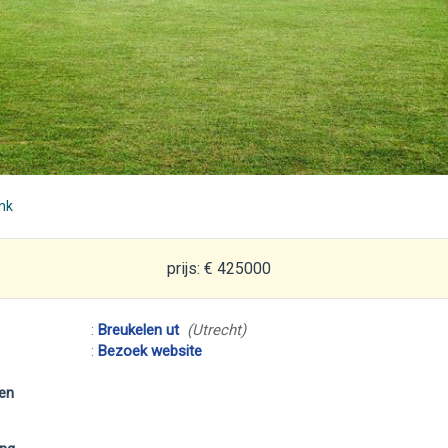
ink
prijs: € 425000
:
Breukelen ut
(Utrecht)
:
Bezoek website
en