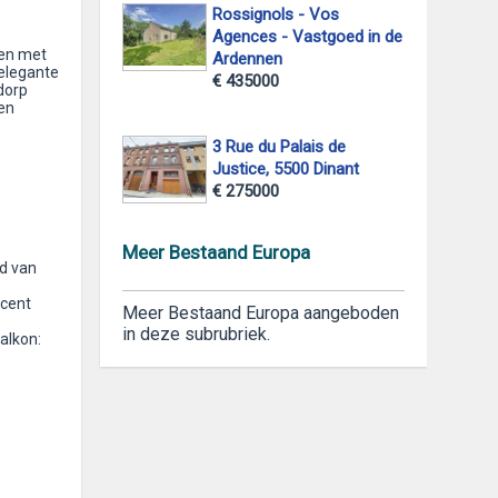
Rossignols - Vos
Agences - Vastgoed in de
ken met
Ardennen
 elegante
€ 435000
dorp
en
3 Rue du Palais de
Justice, 5500 Dinant
€ 275000
Meer Bestaand Europa
d van
ecent
Meer Bestaand Europa aangeboden
in deze subrubriek.
alkon: