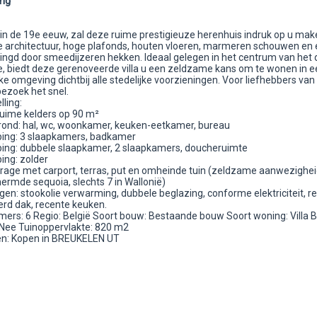
ing
n de 19e eeuw, zal deze ruime prestigieuze herenhuis indruk op u ma
ke architectuur, hoge plafonds, houten vloeren, marmeren schouwen en
ingd door smeedijzeren hekken. Ideaal gelegen in het centrum van het 
 biedt deze gerenoveerde villa u een zeldzame kans om te wonen in e
e omgeving dichtbij alle stedelijke voorzieningen. Voor liefhebbers van
bezoek het snel.
ling:
 ruime kelders op 90 m²
ond: hal, wc, woonkamer, keuken-eetkamer, bureau
ping: 3 slaapkamers, badkamer
ping: dubbele slaapkamer, 2 slaapkamers, doucheruimte
ping: zolder
arage met carport, terras, put en omheinde tuin (zeldzame aanwezighei
ermde sequoia, slechts 7 in Wallonië)
en: stookolie verwarming, dubbele beglazing, conforme elektriciteit, r
rd dak, recente keuken.
mers: 6 Regio: België Soort bouw: Bestaande bouw Soort woning: Villa B
 Nee Tuinoppervlakte: 820 m2
n: Kopen in BREUKELEN UT