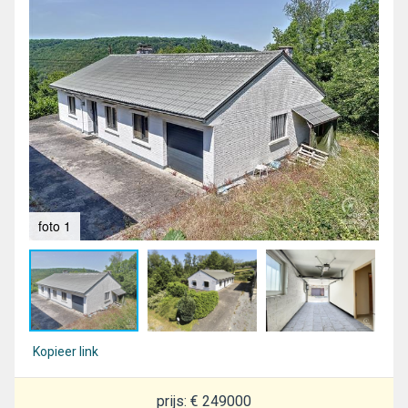
foto 1
fot
Kopieer link
prijs: € 249000