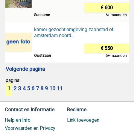
€ 600
Suriname
6+ maanden
kamer gezocht omgeving zaanstad of
amsterdam noord..
€ 550
Oostzaan
6+ maanden
Volgende pagina
pagina:
1
2
3
4
5
6
7
8
9
10
11
Contact en Informatie
Reclame
Help en Info
Link toevoegen
Voorwaarden en Privacy