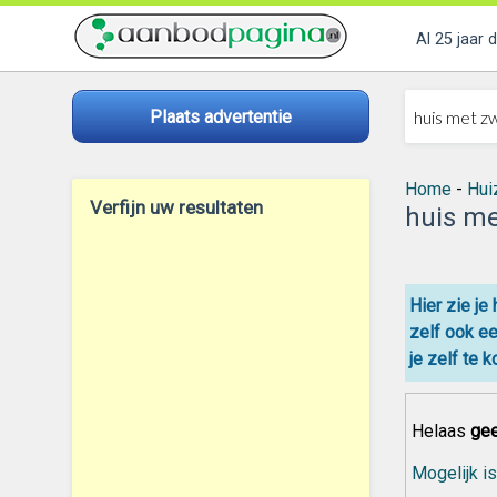
Al 25 jaar 
Plaats advertentie
Home
-
Hui
Verfijn uw resultaten
huis m
Hier zie je
zelf ook e
je zelf
te k
Helaas
gee
Mogelijk is