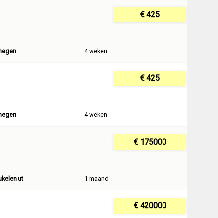
€ 425
megen
4 weken
€ 425
megen
4 weken
€ 175000
ukelen ut
1 maand
€ 420000